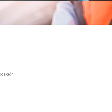
osición.