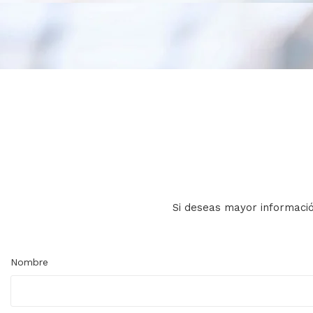
Si deseas mayor informació
Nombre