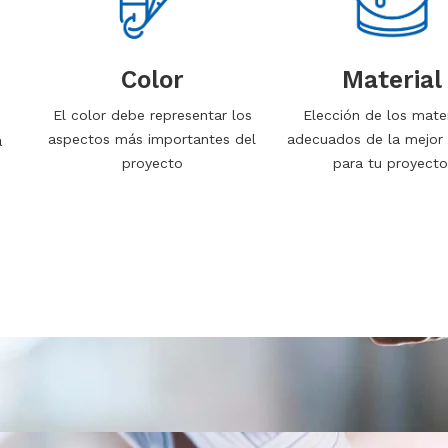
Color
Material
El color debe representar los
Elección de los mater
aspectos más importantes del
adecuados de la mejor 
a
proyecto
para tu proyecto