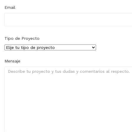
Email
Tipo de Proyecto
Mensaje