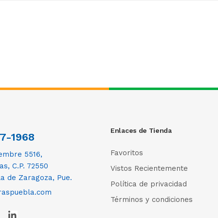
licks away. No more waiting for days to access your funds. Play y
 enjoy your winnings without delay. Look for casinos with strea
o. Fast payouts mean you can focus on the excitement of the game
ce by offering quick and secure payouts. Players can enjoy their
is key. Find casinos with positive reviews on withdrawal speed and
players who value speed and convenience. No more waiting days f
o value speed and efficiency. With quick withdrawal options, you 
is the solution. These platforms focus on quick payouts, giving y
ties.
y and withdraw your funds quickly.
ding.
 to ensure a safe and enjoyable environment. Play wisely.
and deliver your winnings promptly.
assle-free.
rt to finish.
 playing.
Enlaces de Tienda
7-1968
Favoritos
iembre 5516,
as, C.P. 72550
Vistos Recientemente
a de Zaragoza, Pue.
Política de privacidad
raspuebla.com
Términos y condiciones