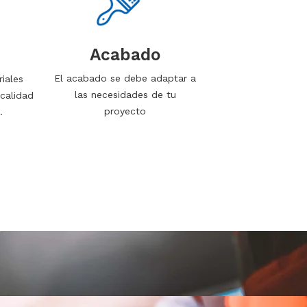
Acabado
El acabado se debe adaptar a
iales
las necesidades de tu
calidad
proyecto
.