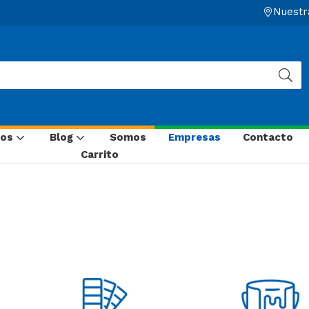
Nuestr
tos
Blog
Somos
Empresas
Contacto
Carrito