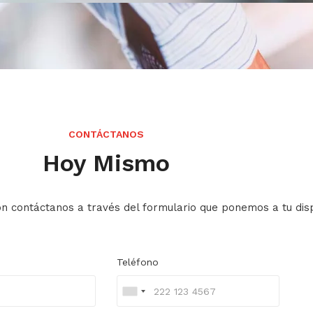
CONTÁCTANOS
Hoy Mismo
n contáctanos a través del formulario que ponemos a tu disp
Teléfono